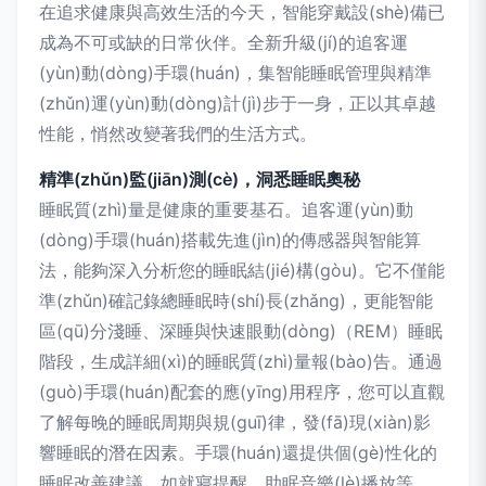
在追求健康與高效生活的今天，智能穿戴設(shè)備已
成為不可或缺的日常伙伴。全新升級(jí)的追客運
(yùn)動(dòng)手環(huán)，集智能睡眠管理與精準
(zhǔn)運(yùn)動(dòng)計(jì)步于一身，正以其卓越
性能，悄然改變著我們的生活方式。
精準(zhǔn)監(jiān)測(cè)，洞悉睡眠奧秘
睡眠質(zhì)量是健康的重要基石。追客運(yùn)動
(dòng)手環(huán)搭載先進(jìn)的傳感器與智能算
法，能夠深入分析您的睡眠結(jié)構(gòu)。它不僅能
準(zhǔn)確記錄總睡眠時(shí)長(zhǎng)，更能智能
區(qū)分淺睡、深睡與快速眼動(dòng)（REM）睡眠
階段，生成詳細(xì)的睡眠質(zhì)量報(bào)告。通過
(guò)手環(huán)配套的應(yīng)用程序，您可以直觀
了解每晚的睡眠周期與規(guī)律，發(fā)現(xiàn)影
響睡眠的潛在因素。手環(huán)還提供個(gè)性化的
睡眠改善建議，如就寢提醒、助眠音樂(lè)播放等，