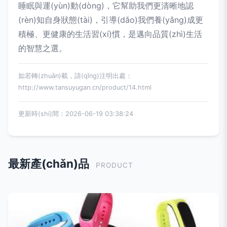
睡眠與運(yùn)動(dòng)，它幫助我們更清晰地認
(rèn)知自身狀態(tài)，引導(dǎo)我們養(yǎng)成更
積極、更健康的生活習(xí)慣，是邁向品質(zhì)生活
的智慧之選。
如若轉(zhuǎn)載，請(qǐng)注明出處：
http://www.tansuyugan.cn/product/14.html
更新時(shí)間：2026-06-19 03:38:24
最新產(chǎn)品
PRODUCT