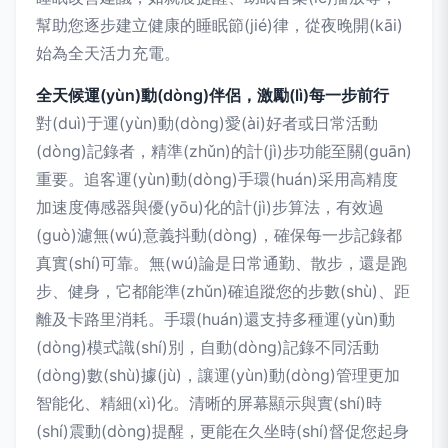
幫助您逐步建立健康的睡眠節(jié)律，從夜晚開(kāi)
始為全天活力充電。
全天候運(yùn)動(dòng)伴侶，激勵(lì)每一步前行
對(duì)于運(yùn)動(dòng)愛(ài)好者或日常活動
(dòng)記錄者，精準(zhǔn)的計(jì)步功能至關(guān)
重要。追客運(yùn)動(dòng)手環(huán)采用高精度
加速度傳感器與優(yōu)化的計(jì)步算法，有效過
(guò)濾無(wú)意義抖動(dòng)，確保每一步記錄都
真實(shí)可靠。無(wú)論是日常通勤、散步，還是跑
步、健身，它都能準(zhǔn)確追蹤您的步數(shù)、距
離及卡路里消耗。手環(huán)還支持多種運(yùn)動
(dòng)模式識(shí)別，自動(dòng)記錄不同活動
(dòng)數(shù)據(jù)，讓運(yùn)動(dòng)管理更加
智能化、精細(xì)化。清晰的屏幕顯示與實(shí)時
(shí)震動(dòng)提醒，更能在久坐時(shí)督促您起身