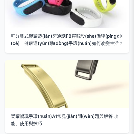
可分離式榮耀藍(lán)牙通話F8穿戴設(shè)備評(píng)測
(cè)｜健康運(yùn)動(dòng)手環(huán)如何改變生活？
榮耀暢玩手環(huán)A1常見(jiàn)問(wèn)題與解答 功
能、使用與技巧