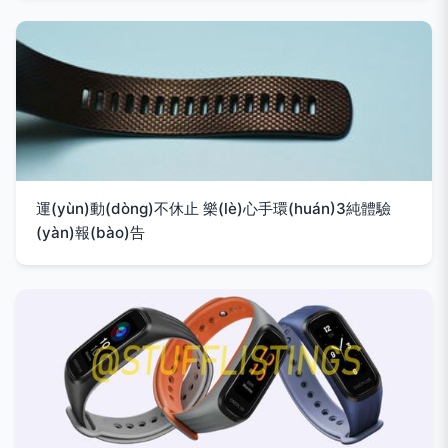
運(yùn)動(dòng)不休止 樂(lè)心手環(huán)3純體驗
(yàn)報(bào)告