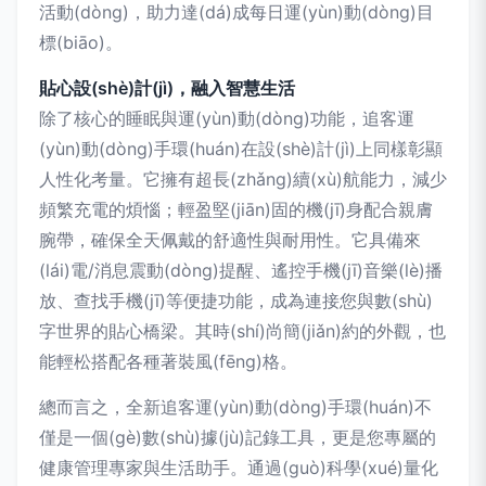
活動(dòng)，助力達(dá)成每日運(yùn)動(dòng)目
標(biāo)。
貼心設(shè)計(jì)，融入智慧生活
除了核心的睡眠與運(yùn)動(dòng)功能，追客運
(yùn)動(dòng)手環(huán)在設(shè)計(jì)上同樣彰顯
人性化考量。它擁有超長(zhǎng)續(xù)航能力，減少
頻繁充電的煩惱；輕盈堅(jiān)固的機(jī)身配合親膚
腕帶，確保全天佩戴的舒適性與耐用性。它具備來
(lái)電/消息震動(dòng)提醒、遙控手機(jī)音樂(lè)播
放、查找手機(jī)等便捷功能，成為連接您與數(shù)
字世界的貼心橋梁。其時(shí)尚簡(jiǎn)約的外觀，也
能輕松搭配各種著裝風(fēng)格。
總而言之，全新追客運(yùn)動(dòng)手環(huán)不
僅是一個(gè)數(shù)據(jù)記錄工具，更是您專屬的
健康管理專家與生活助手。通過(guò)科學(xué)量化