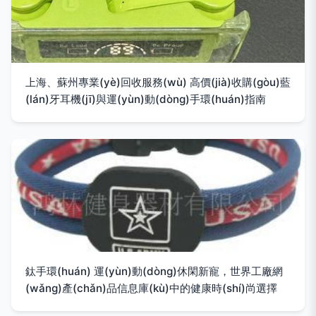
上海、蘇州專業(yè)回收服務(wù) 高價(jià)收購(gòu)藍
(lán)牙耳機(jī)與運(yùn)動(dòng)手環(huán)指南
鈦手環(huán) 運(yùn)動(dòng)休閑新寵，世界工廠網
(wǎng)產(chǎn)品信息庫(kù)中的健康時(shí)尚選擇