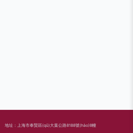
地址：上海市奉賢區(qū)大葉公路8188號(hào)8幢