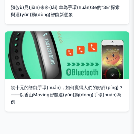
預(yù)見(jiàn)未來(lái) 華為手環(huán)3e的“3E”探索
與運(yùn)動(dòng)智能新想象
幾十元的智能手環(huán)，如何贏得人們的好評(píng)？
——以香山Moving智能運(yùn)動(dòng)手環(huán)為
例