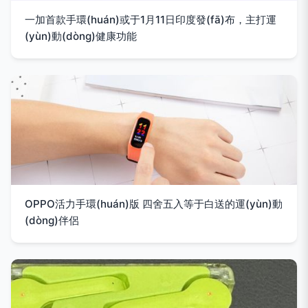
一加首款手環(huán)或于1月11日印度發(fā)布，主打運
(yùn)動(dòng)健康功能
OPPO活力手環(huán)版 四舍五入等于白送的運(yùn)動
(dòng)伴侶