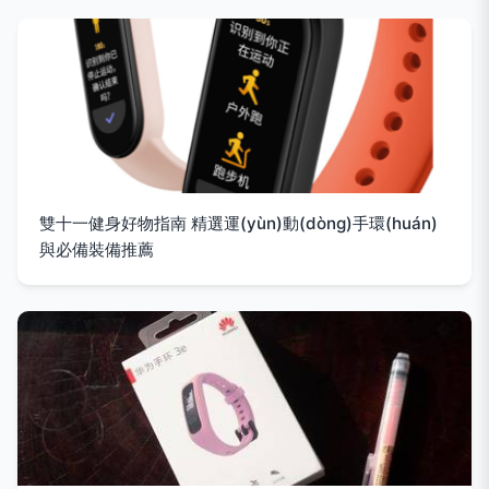
雙十一健身好物指南 精選運(yùn)動(dòng)手環(huán)
與必備裝備推薦